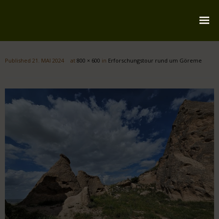
Startseite
Published
21. MAI 2024
at
800 × 600
in
Erforschungstour rund um Göreme
Über mich
Reiserouten
Widmung
Kontakt
Impressum
Datenschutz