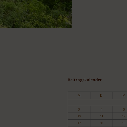
Beitragskalender
M
D
M
3
4
5
10
11
12
17
18
19