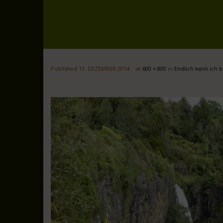
Published
13. DEZEMBER 2014
at
600 × 800
in
Endlich kann ich 