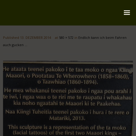
Startseite
Published
13. DEZEMBER 2014
at
580 × 572
in
Endlich kann ich beim Fahren
Über mich
auch gucken …
Reiserouten
Widmung
Kontakt
Impressum
Datenschutz