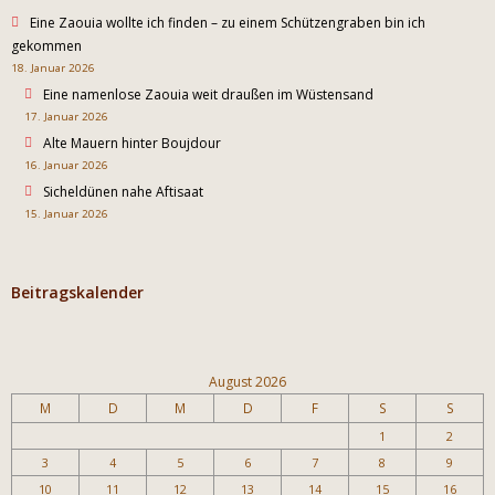
Eine Zaouia wollte ich finden – zu einem Schützengraben bin ich
gekommen
18. Januar 2026
Eine namenlose Zaouia weit draußen im Wüstensand
17. Januar 2026
Alte Mauern hinter Boujdour
16. Januar 2026
Sicheldünen nahe Aftisaat
15. Januar 2026
Beitragskalender
August 2026
M
D
M
D
F
S
S
1
2
3
4
5
6
7
8
9
10
11
12
13
14
15
16