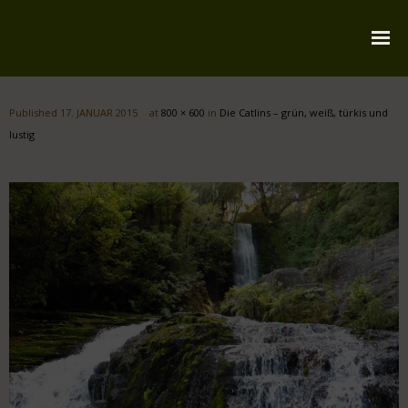
Startseite
Published
17. JANUAR 2015
at
800 × 600
in
Die Catlins – grün, weiß, türkis und
Über mich
lustig
Reiserouten
Widmung
Kontakt
Impressum
Datenschutz