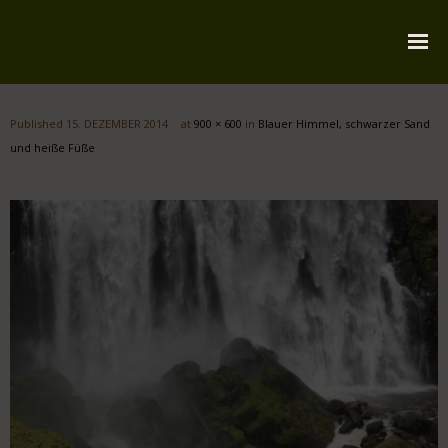
Startseite
Published
15. DEZEMBER 2014
at
900 × 600
in
Blauer Himmel, schwarzer Sand
Über mich
und heiße Füße
Reiserouten
Widmung
Kontakt
Impressum
Datenschutz