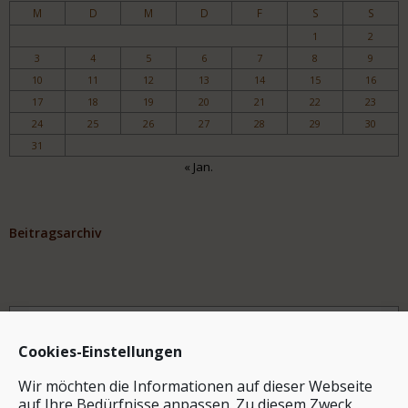
M
D
M
D
F
S
S
1
2
3
4
5
6
7
8
9
10
11
12
13
14
15
16
17
18
19
20
21
22
23
24
25
26
27
28
29
30
31
« Jan.
Beitragsarchiv
Archiv
Cookies-Einstellungen
Wir möchten die Informationen auf dieser Webseite
auf Ihre Bedürfnisse anpassen. Zu diesem Zweck