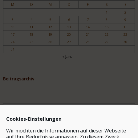
M
D
M
D
F
S
S
1
2
3
4
5
6
7
8
9
10
11
12
13
14
15
16
17
18
19
20
21
22
23
24
25
26
27
28
29
30
31
« Jan.
Beitragsarchiv
Archiv
Cookies-Einstellungen
Wir möchten die Informationen auf dieser Webseite
auf Ihre Bedürfnisse anpassen. Zu diesem Zweck