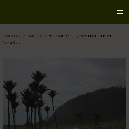
Startseite
Published
2. JANUAR 2015
at
900 × 600
in
Baumgeister und Farn-Elfen am
Über mich
Moria-Gate
Reiserouten
Widmung
Kontakt
Impressum
Datenschutz