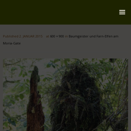
Startseite
Published
2. JANUAR 2015
at
600 × 900
in
Baumgeister und Farn-Elfen am
Über mich
Moria-Gate
Reiserouten
Widmung
Kontakt
Impressum
Datenschutz