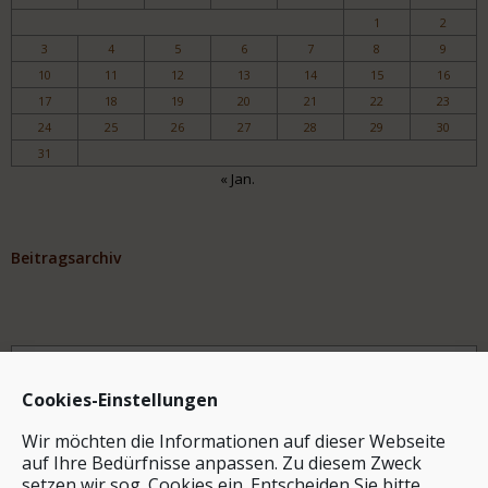
1
2
3
4
5
6
7
8
9
10
11
12
13
14
15
16
17
18
19
20
21
22
23
24
25
26
27
28
29
30
31
« Jan.
Beitragsarchiv
Archiv
Cookies-Einstellungen
Wir möchten die Informationen auf dieser Webseite
auf Ihre Bedürfnisse anpassen. Zu diesem Zweck
setzen wir sog. Cookies ein. Entscheiden Sie bitte