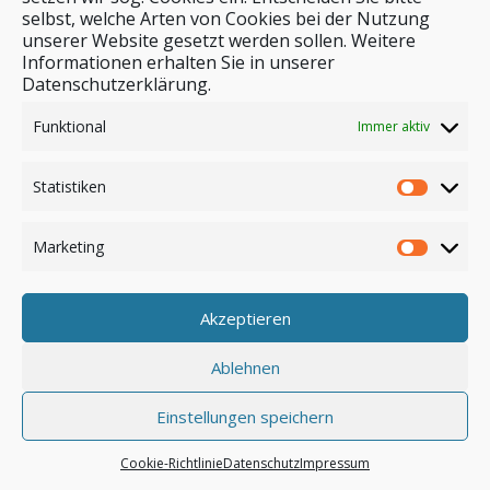
selbst, welche Arten von Cookies bei der Nutzung
unserer Website gesetzt werden sollen. Weitere
Stichwortsuche
Informationen erhalten Sie in unserer
Datenschutzerklärung.
Funktional
Immer aktiv
Statistiken
Marketing
Akzeptieren
Anmelden
Ablehnen
Einstellungen speichern
© by safar-reiseblog.de
Cookie-Richtlinie
Datenschutz
Impressum