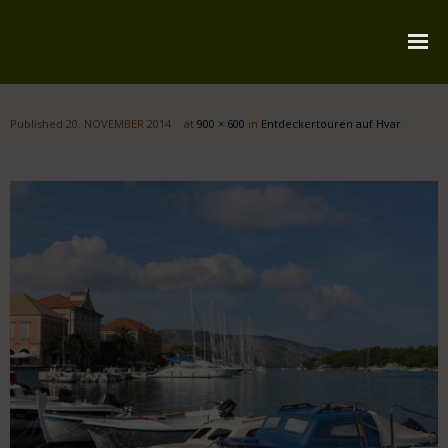
Startseite
Published
20. NOVEMBER 2014
at
900 × 600
in
Entdeckertouren auf Hvar
Über mich
Reiserouten
Widmung
Kontakt
Impressum
Datenschutz