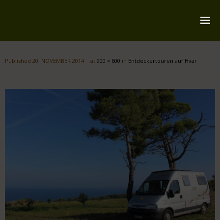
Startseite
Published
20. NOVEMBER 2014
at
900 × 600
in
Entdeckertouren auf Hvar
Über mich
Reiserouten
Widmung
Kontakt
Impressum
Datenschutz