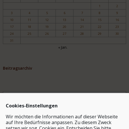
1
2
3
4
5
6
7
8
9
10
11
12
13
14
15
16
17
18
19
20
21
22
23
24
25
26
27
28
29
30
31
« Jan.
Beitragsarchiv
Archiv
Cookies-Einstellungen
Wir möchten die Informationen auf dieser Webseite
auf Ihre Bedürfnisse anpassen. Zu diesem Zweck
setzen wir sog. Cookies ein. Entscheiden Sie bitte