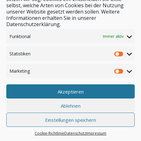
selbst, welche Arten von Cookies bei der Nutzung
unserer Website gesetzt werden sollen. Weitere
Stichwortsuche
Informationen erhalten Sie in unserer
Datenschutzerklärung.
Funktional
Immer aktiv
Statistiken
Marketing
Akzeptieren
Anmelden
Ablehnen
Einstellungen speichern
© by safar-reiseblog.de
Cookie-Richtlinie
Datenschutz
Impressum