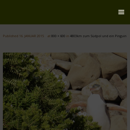
Startseite
Published
16. JANUAR 2015
at
800 × 600
in
4803km zum Südpol und ein Pinguin
Über mich
Reiserouten
Widmung
Kontakt
Impressum
Datenschutz