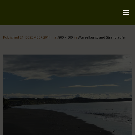
Startseite
Published
21. DEZEMBER 2014
at
800 × 600
in
Wurzelkunst und Strandläufer
Über mich
Reiserouten
Widmung
Kontakt
Impressum
Datenschutz