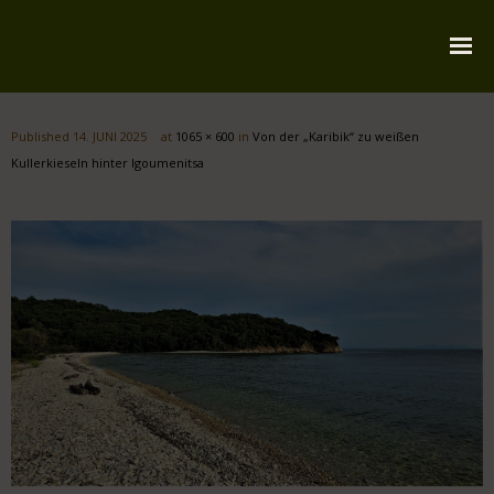
Startseite
Published
14. JUNI 2025
at
1065 × 600
in
Von der „Karibik“ zu weißen
Über mich
Kullerkieseln hinter Igoumenitsa
Reiserouten
Widmung
Kontakt
Impressum
Datenschutz