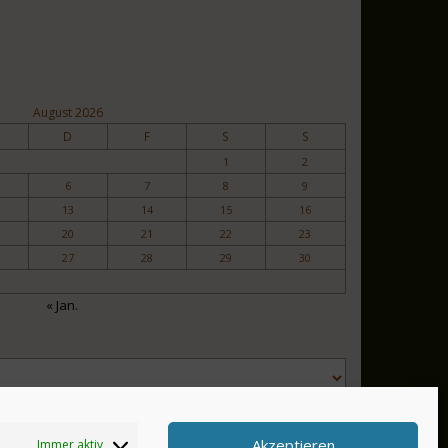
August 2026
D
F
S
S
1
2
6
7
8
9
13
14
15
16
20
21
22
23
27
28
29
30
« Jan.
Akzeptieren
Immer aktiv