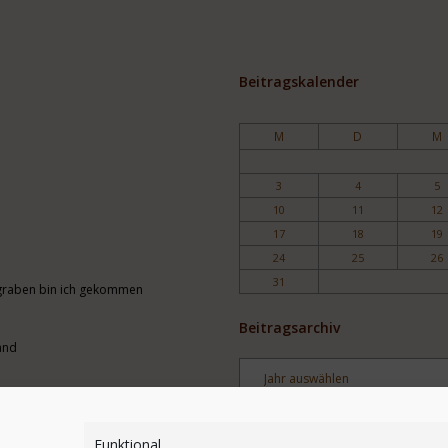
Beitragskalender
M
D
M
3
4
5
10
11
12
17
18
19
24
25
26
31
engraben bin ich gekommen
Beitragsarchiv
and
Archiv
Stichwortsuche
Funktional