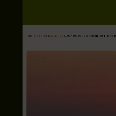
Published
8. JUNI 2025
at
1066 × 600
in
Über Koroni bis Filiatra