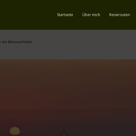
Startseite
Über mich
Reiserouten
 in die Melonenfelder