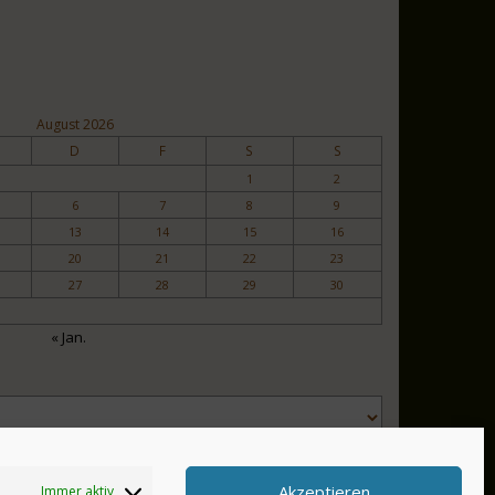
August 2026
D
F
S
S
1
2
6
7
8
9
13
14
15
16
20
21
22
23
27
28
29
30
« Jan.
Akzeptieren
Immer aktiv