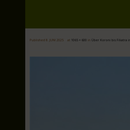
Published
8. JUNI 2025
at
1065 × 600
in
Über Koroni bis Filiatra