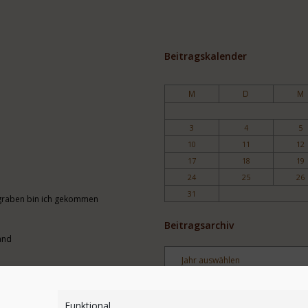
Beitragskalender
M
D
M
3
4
5
10
11
12
17
18
19
24
25
26
31
engraben bin ich gekommen
Beitragsarchiv
and
Archiv
Stichwortsuche
Funktional