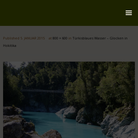
Startseite
Published
5. JANUAR 2015
at
800 × 600
in
Türkisblaues Wasser – Glocken in
Über mich
Hokitika
Reiserouten
Widmung
Kontakt
Impressum
Datenschutz