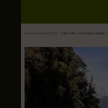
Published
5. JANUAR 2015
at
900 × 600
in
Türkisblaues Wasser – 