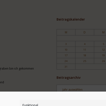
Beitragskalender
M
D
M
3
4
5
10
11
12
17
18
19
24
25
26
31
engraben bin ich gekommen
Beitragsarchiv
and
Archiv
Stichwortsuche
Funktional