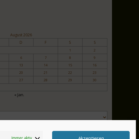
August 2026
D
F
S
S
1
2
6
7
8
9
13
14
15
16
20
21
22
23
27
28
29
30
« Jan.
Akzeptieren
Immer aktiv