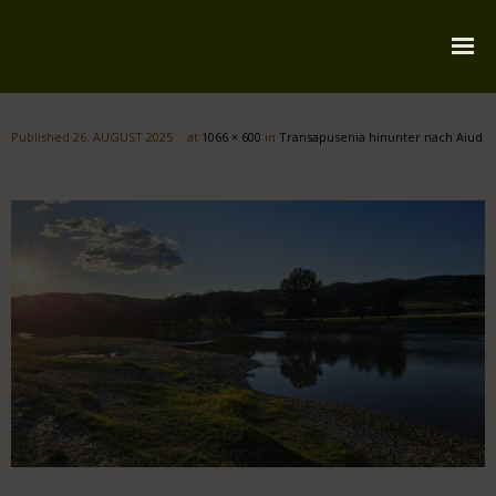
Startseite
Published
26. AUGUST 2025
at
1066 × 600
in
Transapusenia hinunter nach Aiud
Über mich
Reiserouten
Widmung
Kontakt
Impressum
Datenschutz