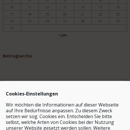
3
4
5
6
7
8
9
10
11
12
13
14
15
16
17
18
19
20
21
22
23
24
25
26
27
28
29
30
31
« Jan.
Beitragsarchiv
Archiv
Cookies-Einstellungen
Wir möchten die Informationen auf dieser Webseite
auf Ihre Bedürfnisse anpassen. Zu diesem Zweck
setzen wir sog. Cookies ein. Entscheiden Sie bitte
selbst, welche Arten von Cookies bei der Nutzung
unserer Website gesetzt werden sollen. Weitere