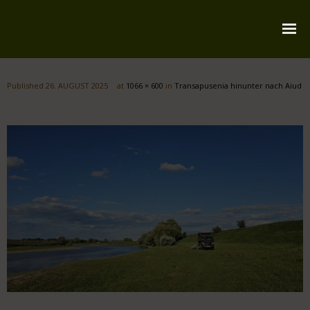
Startseite
Published
26. AUGUST 2025
at
1066 × 600
in
Transapusenia hinunter nach Aiud
Über mich
Reiserouten
Widmung
Kontakt
Impressum
Datenschutz