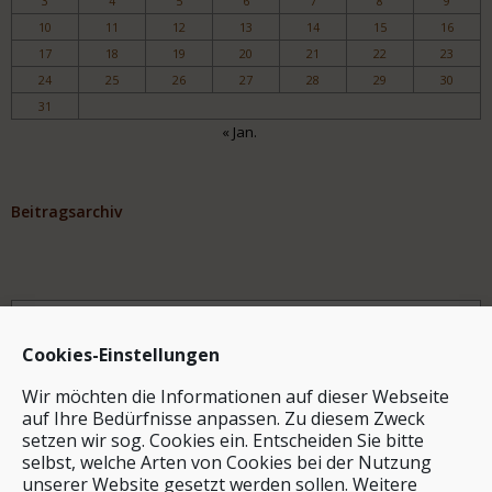
3
4
5
6
7
8
9
10
11
12
13
14
15
16
17
18
19
20
21
22
23
24
25
26
27
28
29
30
31
« Jan.
Beitragsarchiv
Archiv
Cookies-Einstellungen
Wir möchten die Informationen auf dieser Webseite
auf Ihre Bedürfnisse anpassen. Zu diesem Zweck
setzen wir sog. Cookies ein. Entscheiden Sie bitte
selbst, welche Arten von Cookies bei der Nutzung
unserer Website gesetzt werden sollen. Weitere