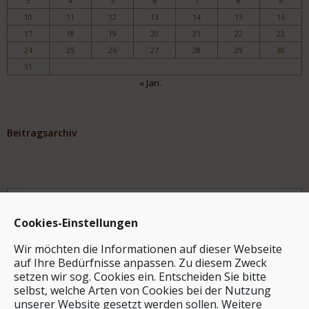
3
4
5
6
7
8
9
10
11
12
13
14
15
16
17
18
19
20
21
22
23
24
25
26
27
28
29
30
31
« Jan.
Beitragsarchiv
Archiv
Cookies-Einstellungen
Wir möchten die Informationen auf dieser Webseite
auf Ihre Bedürfnisse anpassen. Zu diesem Zweck
setzen wir sog. Cookies ein. Entscheiden Sie bitte
selbst, welche Arten von Cookies bei der Nutzung
unserer Website gesetzt werden sollen. Weitere