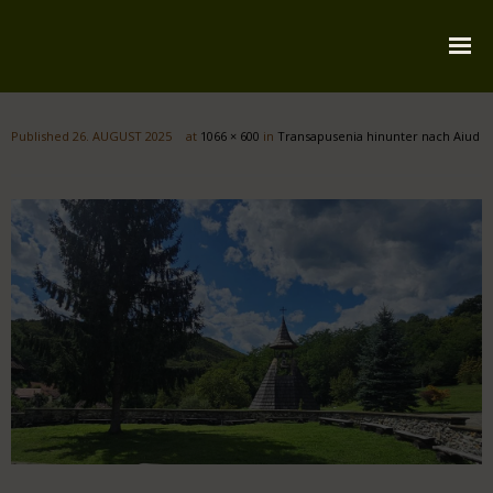
Startseite
Published
26. AUGUST 2025
at
1066 × 600
in
Transapusenia hinunter nach Aiud
Über mich
Reiserouten
Widmung
Kontakt
Impressum
Datenschutz