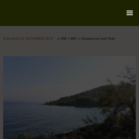
Startseite
Published
20. NOVEMBER 2014
at
900 × 600
in
Strawanzen auf Hvar
Über mich
Reiserouten
Widmung
Kontakt
Impressum
Datenschutz