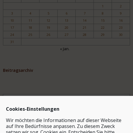
1
2
3
4
5
6
7
8
9
10
11
12
13
14
15
16
17
18
19
20
21
22
23
24
25
26
27
28
29
30
31
« Jan.
Beitragsarchiv
Archiv
Cookies-Einstellungen
Wir möchten die Informationen auf dieser Webseite
auf Ihre Bedürfnisse anpassen. Zu diesem Zweck
setzen wir sog. Cookies ein. Entscheiden Sie bitte