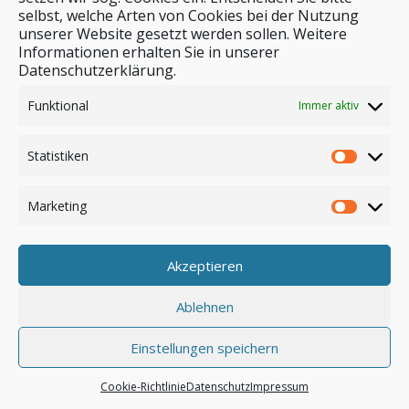
selbst, welche Arten von Cookies bei der Nutzung
unserer Website gesetzt werden sollen. Weitere
Stichwortsuche
Informationen erhalten Sie in unserer
Datenschutzerklärung.
Funktional
Immer aktiv
Statistiken
Marketing
Akzeptieren
Anmelden
Ablehnen
Einstellungen speichern
© by safar-reiseblog.de
Cookie-Richtlinie
Datenschutz
Impressum