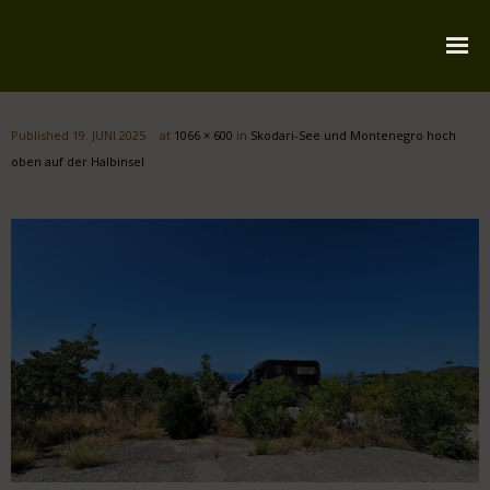
Startseite
Published
19. JUNI 2025
at
1066 × 600
in
Skodari-See und Montenegro hoch
Über mich
oben auf der Halbinsel
Reiserouten
Widmung
Kontakt
Impressum
Datenschutz