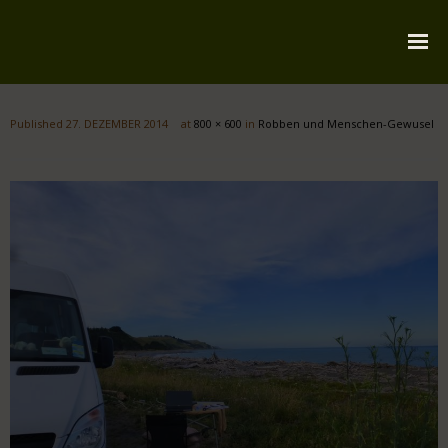
Startseite
Published
27. DEZEMBER 2014
at
800 × 600
in
Robben und Menschen-Gewusel
Über mich
Reiserouten
Widmung
Kontakt
Impressum
Datenschutz