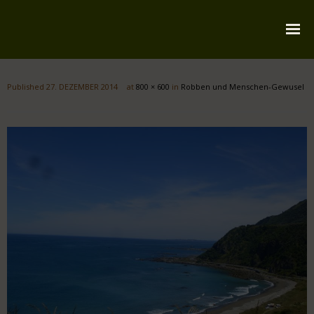
Startseite
Published
27. DEZEMBER 2014
at
800 × 600
in
Robben und Menschen-Gewusel
Über mich
Reiserouten
Widmung
Kontakt
Impressum
Datenschutz