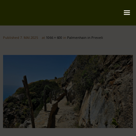
Startseite
Published
7. MAI 2025
at
1066 × 600
in
Palmenhain in Preveli
Über mich
Reiserouten
Widmung
Kontakt
Impressum
Datenschutz