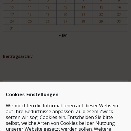
3
4
5
6
7
8
9
10
11
12
13
14
15
16
17
18
19
20
21
22
23
24
25
26
27
28
29
30
31
« Jan.
Beitragsarchiv
Archiv
Cookies-Einstellungen
Wir möchten die Informationen auf dieser Webseite
auf Ihre Bedürfnisse anpassen. Zu diesem Zweck
setzen wir sog. Cookies ein. Entscheiden Sie bitte
selbst, welche Arten von Cookies bei der Nutzung
unserer Website gesetzt werden sollen. Weitere