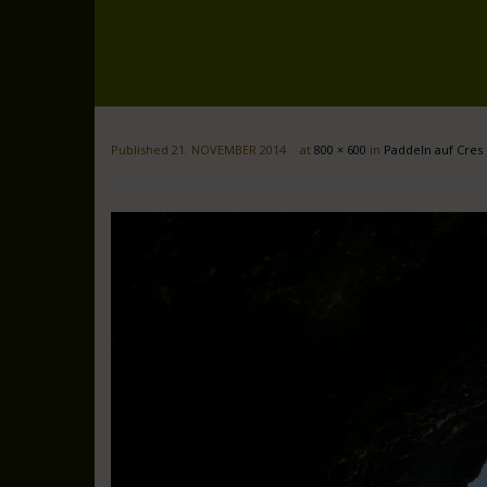
Published
21. NOVEMBER 2014
at
800 × 600
in
Paddeln auf Cres