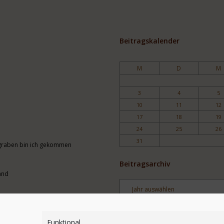
Beitragskalender
M
D
M
3
4
5
10
11
12
17
18
19
24
25
26
31
engraben bin ich gekommen
Beitragsarchiv
and
Archiv
Stichwortsuche
Funktional