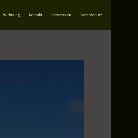
Widmung
Kontakt
Impressum
Datenschutz