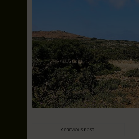
PREVIOUS POST