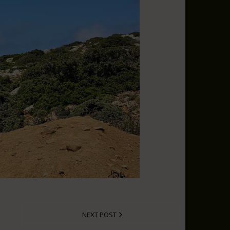
NEXT POST