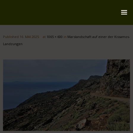
Startseite
Published
16. MAI 2025
at
1065 × 600
in
Marslandschaft auf einer der Kissamos-
Über mich
Landzungen
Reiserouten
Widmung
Kontakt
Impressum
Datenschutz