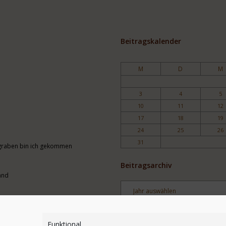
Beitragskalender
M
D
M
3
4
5
10
11
12
17
18
19
24
25
26
31
engraben bin ich gekommen
Beitragsarchiv
and
Archiv
Stichwortsuche
Funktional