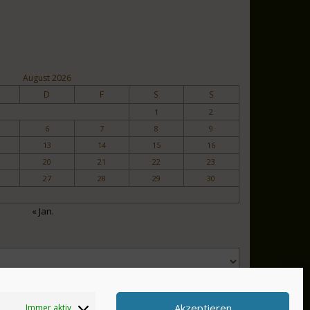
August 2026
D
F
S
S
1
2
6
7
8
9
13
14
15
16
20
21
22
23
27
28
29
30
« Jan.
Akzeptieren
Immer aktiv