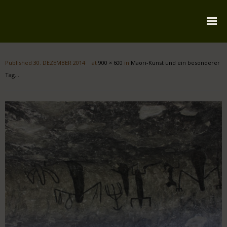
Startseite
Published
30. DEZEMBER 2014
at
900 × 600
in
Maori-Kunst und ein besonderer
Über mich
Tag…
Reiserouten
Widmung
Kontakt
Impressum
Datenschutz