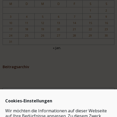
M
D
M
D
F
S
S
1
2
3
4
5
6
7
8
9
10
11
12
13
14
15
16
17
18
19
20
21
22
23
24
25
26
27
28
29
30
31
« Jan.
Beitragsarchiv
Archiv
Cookies-Einstellungen
Wir möchten die Informationen auf dieser Webseite
auf Ihre Bedürfnisse anpassen. Zu diesem Zweck