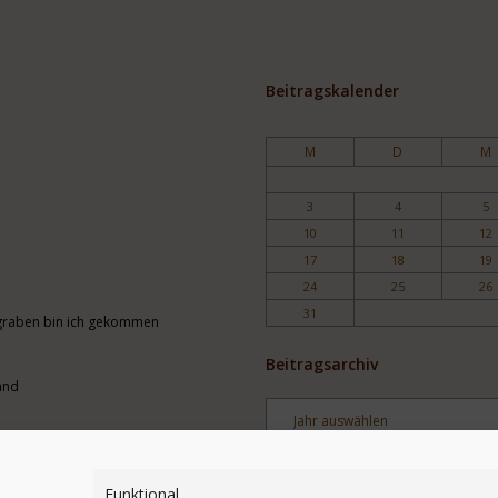
Beitragskalender
M
D
M
3
4
5
10
11
12
17
18
19
24
25
26
31
engraben bin ich gekommen
Beitragsarchiv
and
Archiv
Stichwortsuche
Funktional