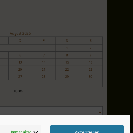
August 2026
D
F
S
S
1
2
6
7
8
9
13
14
15
16
20
21
22
23
27
28
29
30
« Jan.
Akzeptieren
Immer aktiv