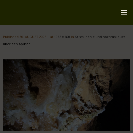
Startseite
Published
30. AUGUST 2025
at
1066 × 600
in
Kristallhöhle und nochmal quer
Über mich
über den Apuseni
Reiserouten
Widmung
Kontakt
Impressum
Datenschutz