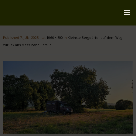
Startseite
Published
7. JUNI 2025
at
1066 × 600
in
Kleinste Bergdörfer auf dem Weg
Über mich
zurück ans Meer nahe Petalidi
Reiserouten
Widmung
Kontakt
Impressum
Datenschutz