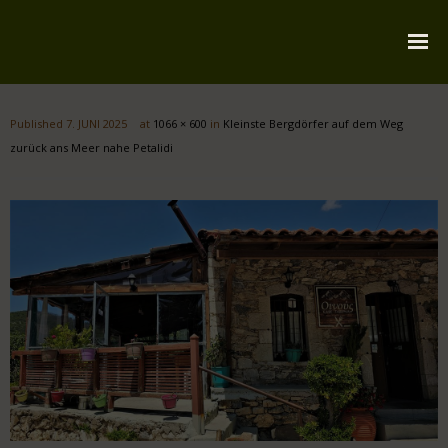
Startseite
Published
7. JUNI 2025
at
1066 × 600
in
Kleinste Bergdörfer auf dem Weg
Über mich
zurück ans Meer nahe Petalidi
Reiserouten
Widmung
Kontakt
Impressum
Datenschutz