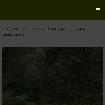
Startseite
Published
31. DEZEMBER 2014
at
600 × 900
in
Kiwi, Regenwald und
Über mich
Sylvestergedanken
Reiserouten
Widmung
Kontakt
Impressum
Datenschutz