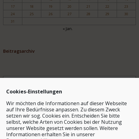
17
18
19
20
21
22
23
24
25
26
27
28
29
30
31
« Jan.
Beitragsarchiv
Archiv
Cookies-Einstellungen
Wir möchten die Informationen auf dieser Webseite
auf Ihre Bedürfnisse anpassen. Zu diesem Zweck
setzen wir sog. Cookies ein. Entscheiden Sie bitte
selbst, welche Arten von Cookies bei der Nutzung
unserer Website gesetzt werden sollen. Weitere
Stichwortsuche
Informationen erhalten Sie in unserer