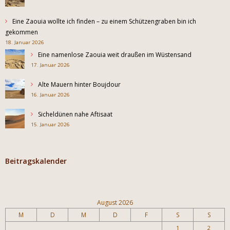
Eine Zaouia wollte ich finden – zu einem Schützengraben bin ich
gekommen
18. Januar 2026
Eine namenlose Zaouia weit draußen im Wüstensand
17. Januar 2026
Alte Mauern hinter Boujdour
16. Januar 2026
Sicheldünen nahe Aftisaat
15. Januar 2026
Beitragskalender
August 2026
M
D
M
D
F
S
S
1
2