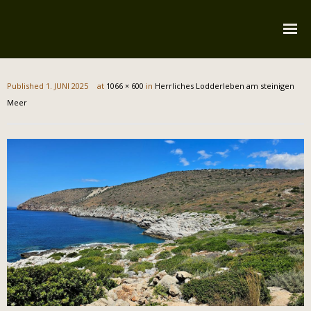
Startseite
Published
1. JUNI 2025
at
1066 × 600
in
Herrliches Lodderleben am steinigen
Über mich
Meer
Reiserouten
Widmung
Kontakt
Impressum
Datenschutz