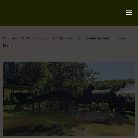
Startseite
Published
29. AUGUST 2025
at
1066 × 600
in
Goldgräbermuseum in Rosia
Über mich
Montana
Reiserouten
Widmung
Kontakt
Impressum
Datenschutz