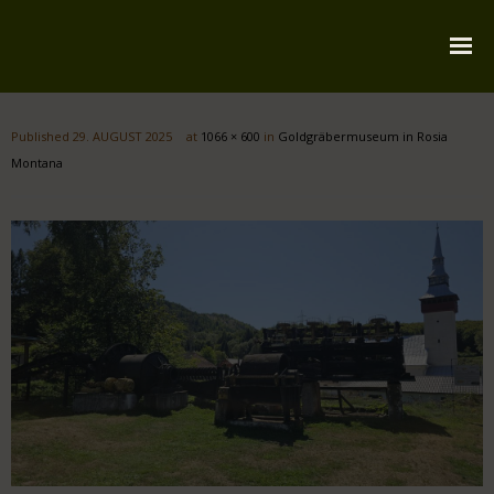
Startseite
Published
29. AUGUST 2025
at
1066 × 600
in
Goldgräbermuseum in Rosia
Über mich
Montana
Reiserouten
Widmung
Kontakt
Impressum
Datenschutz