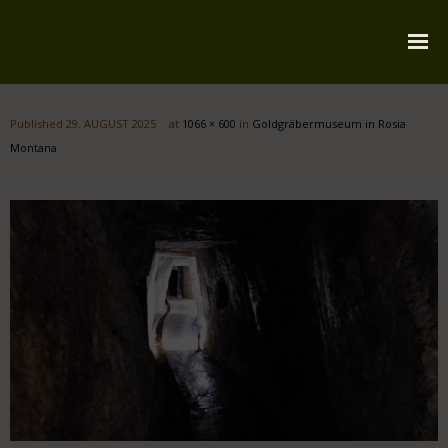
Startseite
Published
29. AUGUST 2025
at
1066 × 600
in
Goldgräbermuseum in Rosia
Über mich
Montana
Reiserouten
Widmung
Kontakt
Impressum
Datenschutz