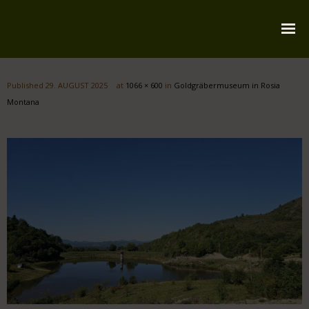
Startseite
Published
29. AUGUST 2025
at
1066 × 600
in
Goldgräbermuseum in Rosia
Über mich
Montana
Reiserouten
Widmung
Kontakt
Impressum
Datenschutz