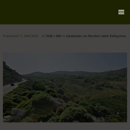
Startseite
Published
11. MAI 2025
at
1066 × 600
in
Gastanken im Norden nahe Rethymno
Über mich
Reiserouten
Widmung
Kontakt
Impressum
Datenschutz