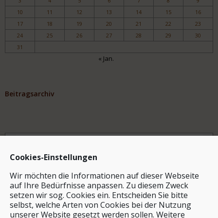
3
4
5
6
7
8
9
10
11
12
13
14
15
16
17
18
19
20
21
22
23
24
25
26
27
28
29
30
31
« Jan.
Beitragsarchiv
Archiv
Cookies-Einstellungen
Wir möchten die Informationen auf dieser Webseite
auf Ihre Bedürfnisse anpassen. Zu diesem Zweck
setzen wir sog. Cookies ein. Entscheiden Sie bitte
selbst, welche Arten von Cookies bei der Nutzung
unserer Website gesetzt werden sollen. Weitere