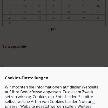
3
4
5
6
7
8
9
10
11
12
13
14
15
16
17
18
19
20
21
22
23
24
25
26
27
28
29
30
31
« Jan.
Beitragsarchiv
Archiv
Cookies-Einstellungen
Wir möchten die Informationen auf dieser Webseite
auf Ihre Bedürfnisse anpassen. Zu diesem Zweck
setzen wir sog. Cookies ein. Entscheiden Sie bitte
selbst, welche Arten von Cookies bei der Nutzung
unserer Website gesetzt werden sollen. Weitere