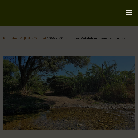
Startseite
Published
4. JUNI 2025
at
1066 × 600
in
Einmal Petalidi und wieder zurück
Über mich
Reiserouten
Widmung
Kontakt
Impressum
Datenschutz