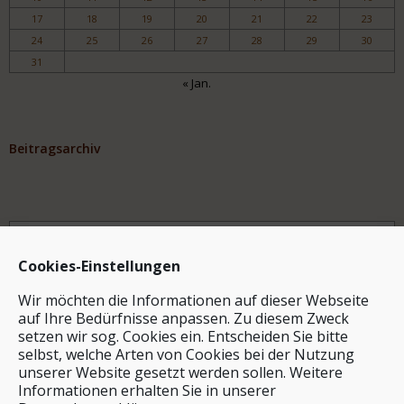
17
18
19
20
21
22
23
24
25
26
27
28
29
30
31
« Jan.
Beitragsarchiv
Archiv
Cookies-Einstellungen
Wir möchten die Informationen auf dieser Webseite
auf Ihre Bedürfnisse anpassen. Zu diesem Zweck
setzen wir sog. Cookies ein. Entscheiden Sie bitte
selbst, welche Arten von Cookies bei der Nutzung
unserer Website gesetzt werden sollen. Weitere
Stichwortsuche
Informationen erhalten Sie in unserer