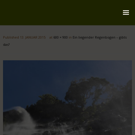
Startseite
Published
13. JANUAR 2015
at
600 × 900
in
Ein liegender Regenbogen – gibts
Über mich
das?
Reiserouten
Widmung
Kontakt
Impressum
Datenschutz