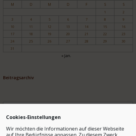
M
D
M
D
F
S
S
1
2
3
4
5
6
7
8
9
10
11
12
13
14
15
16
17
18
19
20
21
22
23
24
25
26
27
28
29
30
31
« Jan.
Beitragsarchiv
Archiv
Cookies-Einstellungen
Wir möchten die Informationen auf dieser Webseite
auf Ihre Bedürfnisse anpassen. Zu diesem Zweck