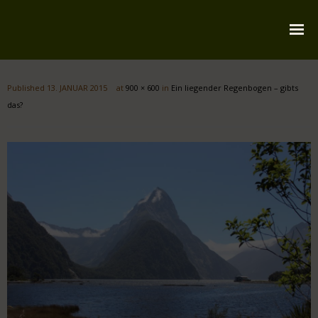
Startseite
Published
13. JANUAR 2015
at
900 × 600
in
Ein liegender Regenbogen – gibts
Über mich
das?
Reiserouten
Widmung
Kontakt
Impressum
Datenschutz