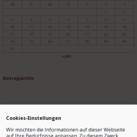
M
D
M
D
F
S
S
1
2
3
4
5
6
7
8
9
10
11
12
13
14
15
16
17
18
19
20
21
22
23
24
25
26
27
28
29
30
31
« Jan.
Beitragsarchiv
Archiv
Cookies-Einstellungen
Wir möchten die Informationen auf dieser Webseite
auf Ihre Bedürfnisse anpassen. Zu diesem Zweck