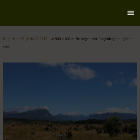
Startseite
Published
13. JANUAR 2015
at
900 × 600
in
Ein liegender Regenbogen – gibts
Über mich
das?
Reiserouten
Widmung
Kontakt
Impressum
Datenschutz