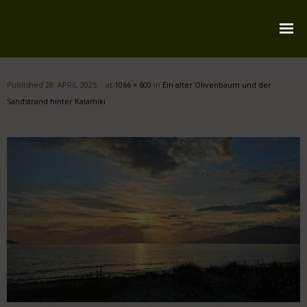
Startseite
Published
28. APRIL 2025
at
1066 × 600
in
Ein alter Olivenbaum und der
Über mich
Sandstrand hinter Kalamiki
Reiserouten
Widmung
Kontakt
Impressum
Datenschutz