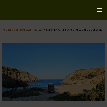
Startseite
Published
28. MAI 2025
at
1034 × 583
in
Dyktina-Bucht und das Ende der Welt
Über mich
Reiserouten
Widmung
Kontakt
Impressum
Datenschutz