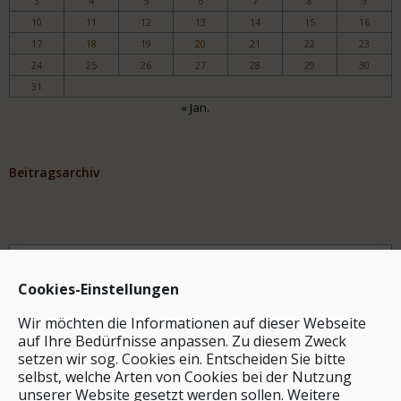
3
4
5
6
7
8
9
10
11
12
13
14
15
16
17
18
19
20
21
22
23
24
25
26
27
28
29
30
31
« Jan.
Beitragsarchiv
Archiv
Cookies-Einstellungen
Wir möchten die Informationen auf dieser Webseite
auf Ihre Bedürfnisse anpassen. Zu diesem Zweck
setzen wir sog. Cookies ein. Entscheiden Sie bitte
selbst, welche Arten von Cookies bei der Nutzung
unserer Website gesetzt werden sollen. Weitere