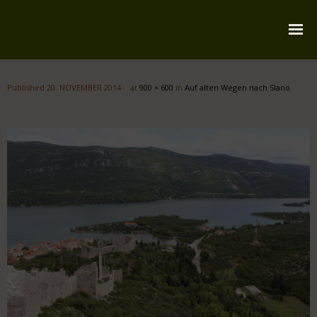
Startseite
Published
20. NOVEMBER 2014
at
900 × 600
in
Auf alten Wegen nach Slano
Über mich
Reiserouten
Widmung
Kontakt
Impressum
Datenschutz