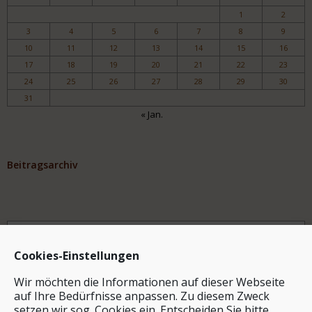
1
2
3
4
5
6
7
8
9
10
11
12
13
14
15
16
17
18
19
20
21
22
23
24
25
26
27
28
29
30
31
« Jan.
Beitragsarchiv
Archiv
Cookies-Einstellungen
Wir möchten die Informationen auf dieser Webseite
auf Ihre Bedürfnisse anpassen. Zu diesem Zweck
setzen wir sog. Cookies ein. Entscheiden Sie bitte