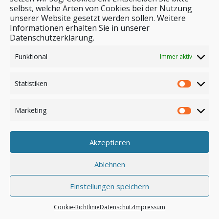
selbst, welche Arten von Cookies bei der Nutzung
unserer Website gesetzt werden sollen. Weitere
Stichwortsuche
Informationen erhalten Sie in unserer
Datenschutzerklärung.
Funktional
Immer aktiv
Statistiken
Marketing
Akzeptieren
Anmelden
Ablehnen
Einstellungen speichern
© by safar-reiseblog.de
Cookie-Richtlinie
Datenschutz
Impressum