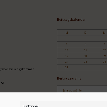
Beitragskalender
M
D
M
3
4
5
10
11
12
17
18
19
24
25
26
31
engraben bin ich gekommen
Beitragsarchiv
and
Archiv
Stichwortsuche
Funktional