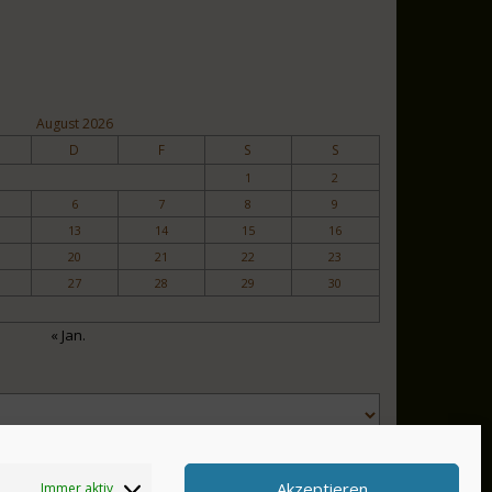
August 2026
D
F
S
S
1
2
6
7
8
9
13
14
15
16
20
21
22
23
27
28
29
30
« Jan.
Akzeptieren
Immer aktiv