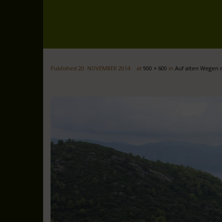
Published
20. NOVEMBER 2014
at
900 × 600
in
Auf alten Wegen 