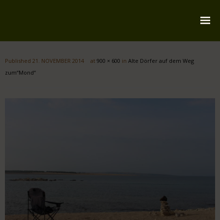
Startseite
Published
21. NOVEMBER 2014
at
900 × 600
in
Alte Dörfer auf dem Weg
Über mich
zum“Mond“
Reiserouten
Widmung
Kontakt
Impressum
Datenschutz