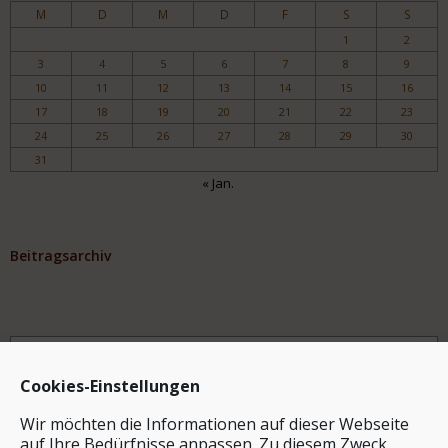
M
D
M
D
F
S
S
1
2
3
4
5
6
7
8
9
10
11
12
13
14
15
16
17
18
19
20
21
22
23
24
25
26
27
28
29
30
31
« Jan.
Beitragsarchiv
Archiv
Cookies-Einstellungen
Wir möchten die Informationen auf dieser Webseite
auf Ihre Bedürfnisse anpassen. Zu diesem Zweck